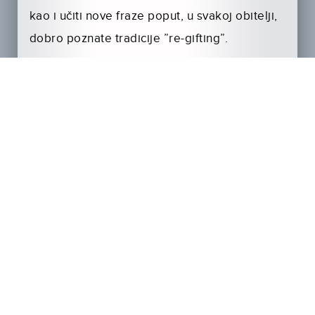
kao i učiti nove fraze poput, u svakoj obitelji,
dobro poznate tradicije ”re-gifting”.