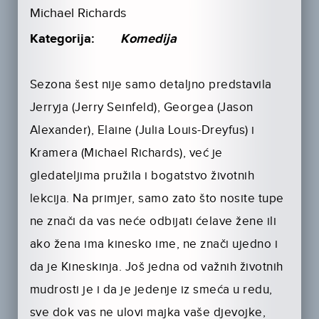
Michael Richards
Kategorija:
Komedija
Sezona šest nije samo detaljno predstavila
Jerryja (Jerry Seinfeld), Georgea (Jason
Alexander), Elaine (Julia Louis-Dreyfus) i
Kramera (Michael Richards), već je
gledateljima pružila i bogatstvo životnih
lekcija. Na primjer, samo zato što nosite tupe
ne znači da vas neće odbijati ćelave žene ili
ako žena ima kinesko ime, ne znači ujedno i
da je Kineskinja. Još jedna od važnih životnih
mudrosti je i da je jedenje iz smeća u redu,
sve dok vas ne ulovi majka vaše djevojke,