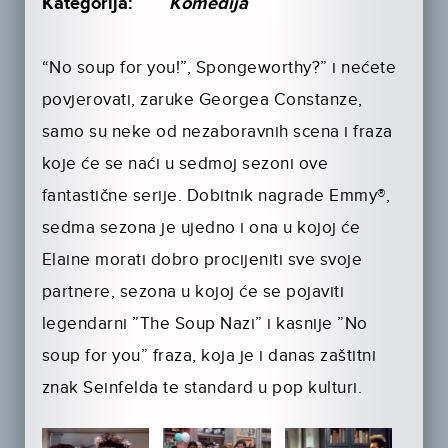
Kategorija:
Komedija
“No soup for you!”, Spongeworthy?” i nećete
povjerovati, zaruke Georgea Constanze,
samo su neke od nezaboravnih scena i fraza
koje će se naći u sedmoj sezoni ove
fantastične serije. Dobitnik nagrade Emmy®,
sedma sezona je ujedno i ona u kojoj će
Elaine morati dobro procijeniti sve svoje
partnere, sezona u kojoj će se pojaviti
legendarni ”The Soup Nazi” i kasnije ”No
soup for you” fraza, koja je i danas zaštitni
znak Seinfelda te standard u pop kulturi.