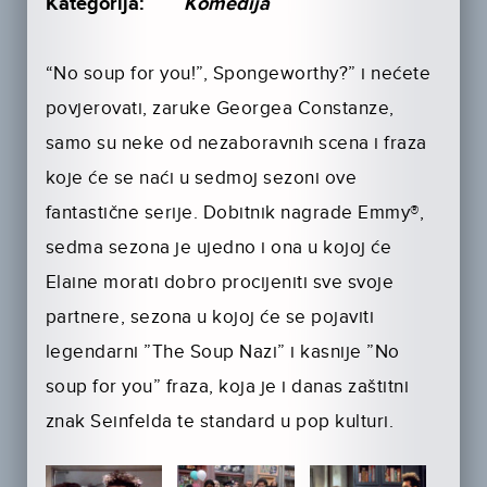
Kategorija:
Komedija
“No soup for you!”, Spongeworthy?” i nećete
povjerovati, zaruke Georgea Constanze,
samo su neke od nezaboravnih scena i fraza
koje će se naći u sedmoj sezoni ove
fantastične serije. Dobitnik nagrade Emmy®,
sedma sezona je ujedno i ona u kojoj će
Elaine morati dobro procijeniti sve svoje
partnere, sezona u kojoj će se pojaviti
legendarni ”The Soup Nazi” i kasnije ”No
soup for you” fraza, koja je i danas zaštitni
znak Seinfelda te standard u pop kulturi.