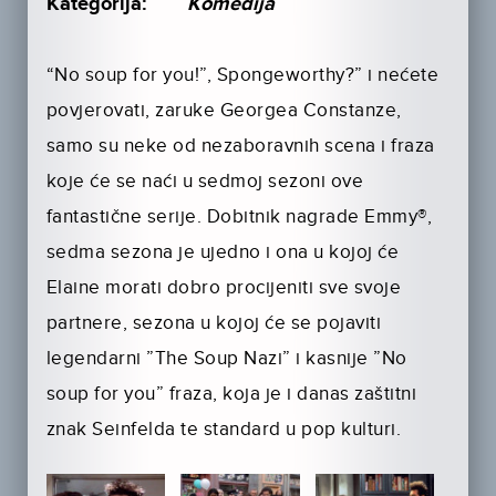
Kategorija:
Komedija
“No soup for you!”, Spongeworthy?” i nećete
povjerovati, zaruke Georgea Constanze,
samo su neke od nezaboravnih scena i fraza
koje će se naći u sedmoj sezoni ove
fantastične serije. Dobitnik nagrade Emmy®,
sedma sezona je ujedno i ona u kojoj će
Elaine morati dobro procijeniti sve svoje
partnere, sezona u kojoj će se pojaviti
legendarni ”The Soup Nazi” i kasnije ”No
soup for you” fraza, koja je i danas zaštitni
znak Seinfelda te standard u pop kulturi.