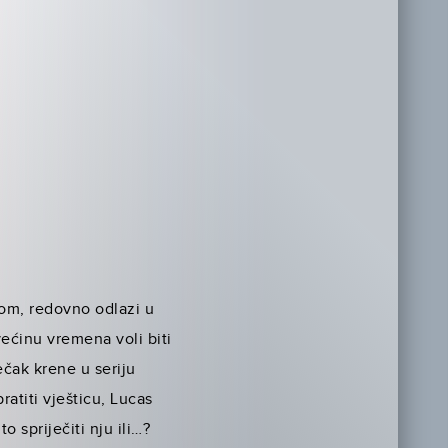
mom, redovno odlazi u
većinu vremena voli biti
ečak krene u seriju
ratiti vješticu, Lucas
o spriječiti nju ili…?