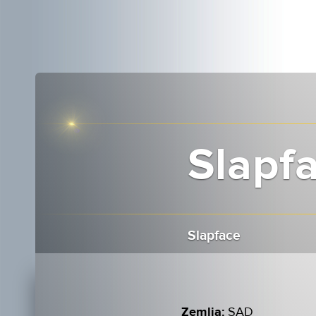
Slapf
Slapface
Zemlja:
SAD