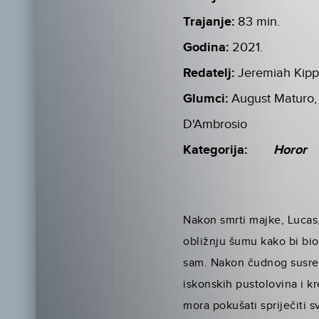
Trajanje:
83 min.
Godina:
2021.
Redatelj:
Jeremiah Kip
Glumci:
August Maturo, 
D'Ambrosio
Kategorija:
Horor
Nakon smrti majke, Lucas,
obližnju šumu kako bi bio 
sam. Nakon čudnog susreta
iskonskih pustolovina i kr
mora pokušati spriječiti sv