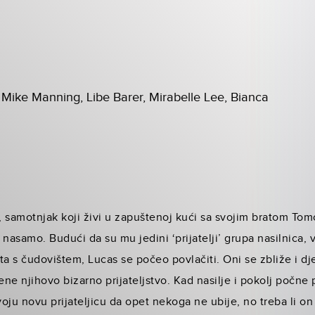
p
Mike Manning, Libe Barer, Mirabelle Lee, Bianca
 samotnjak koji živi u zapuštenoj kući sa svojim bratom To
nasamo. Budući da su mu jedini ‘prijatelji’ grupa nasilnica, 
 s čudovištem, Lucas se počeo povlačiti. Oni se zbliže i dj
ene njihovo bizarno prijateljstvo. Kad nasilje i pokolj počne p
oju novu prijateljicu da opet nekoga ne ubije, no treba li on t