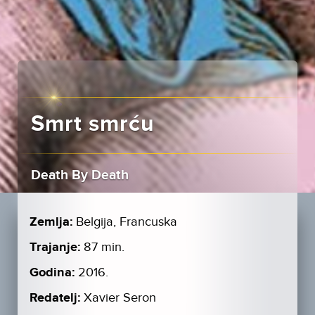
Smrt smrću
Death By Death
Zemlja:
Belgija, Francuska
Trajanje:
87 min.
Godina:
2016.
Redatelj:
Xavier Seron