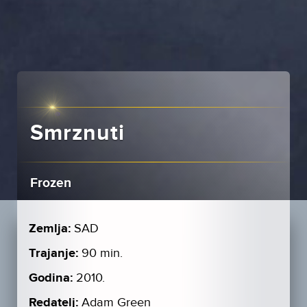
Smrznuti
Frozen
Zemlja:
SAD
Trajanje:
90 min.
Godina:
2010.
Redatelj:
Adam Green