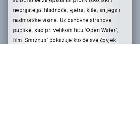
su boriti se za opstanak protiv iskonskih
neprijatelja: hladnoće, vjetra, kiše, snijega i
nadmorske visine. Uz osnovne strahove
publike, kao pri velikom hitu ‘Open Water’,
film ‘Smrznuti’ pokazuje što će sve čovjek
učiniti samo da preživi.