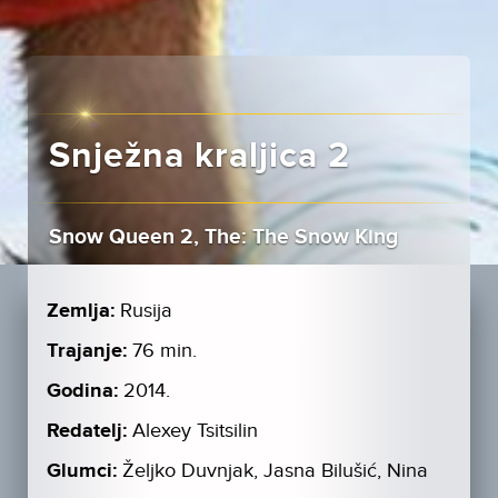
Snježna kraljica 2
Snow Queen 2, The: The Snow King
Zemlja:
Rusija
Trajanje:
76 min.
Godina:
2014.
Redatelj:
Alexey Tsitsilin
Glumci:
Željko Duvnjak, Jasna Bilušić, Nina