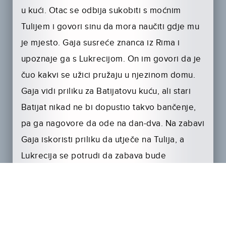
u kući. Otac se odbija sukobiti s moćnim
Tulijem i govori sinu da mora naučiti gdje mu
je mjesto. Gaja susreće znanca iz Rima i
upoznaje ga s Lukrecijom. On im govori da je
čuo kakvi se užici pružaju u njezinom domu.
Gaja vidi priliku za Batijatovu kuću, ali stari
Batijat nikad ne bi dopustio takvo bančenje,
pa ga nagovore da ode na dan-dva. Na zabavi
Gaja iskoristi priliku da utječe na Tulija, a
Lukrecija se potrudi da zabava bude
savršena. Za jednog gosta sve završava
tragično.