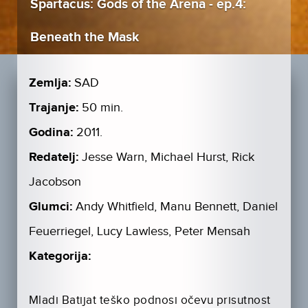
Spartacus: Gods of the Arena - ep.4:
Beneath the Mask
Zemlja:
SAD
Trajanje:
50 min.
Godina:
2011.
Redatelj:
Jesse Warn, Michael Hurst, Rick
Jacobson
Glumci:
Andy Whitfield, Manu Bennett, Daniel
Feuerriegel, Lucy Lawless, Peter Mensah
Kategorija:
Mladi Batijat teško podnosi očevu prisutnost