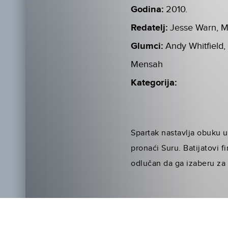
Godina:
2010.
Redatelj:
Jesse Warn, M
Glumci:
Andy Whitfield,
Mensah
Kategorija:
Spartak nastavlja obuku u 
pronaći Suru. Batijatovi fi
odlučan da ga izaberu za 