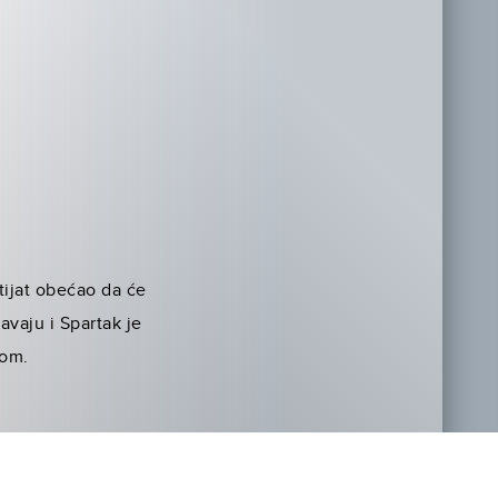
atijat obećao da će
žavaju i Spartak je
som.