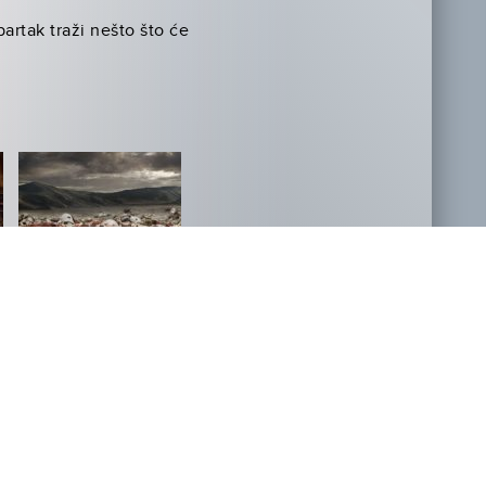
artak traži nešto što će