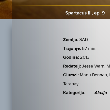
Spartacus III, ep. 9
Zemlja:
SAD
Trajanje:
57 min.
Godina:
2013.
Redatelj:
Jesse Warn, M
Glumci:
Manu Bennett, 
Tarabay
Kategorija:
Akcija