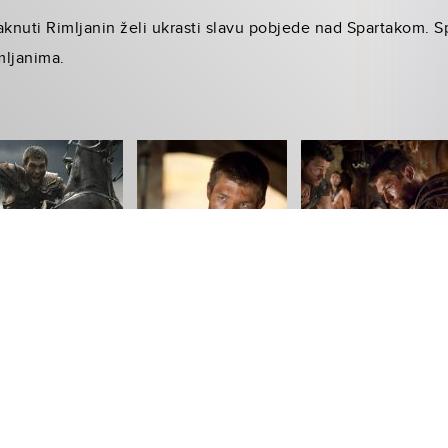
aknuti Rimljanin želi ukrasti slavu pobjede nad Spartakom. Sp
mljanima.