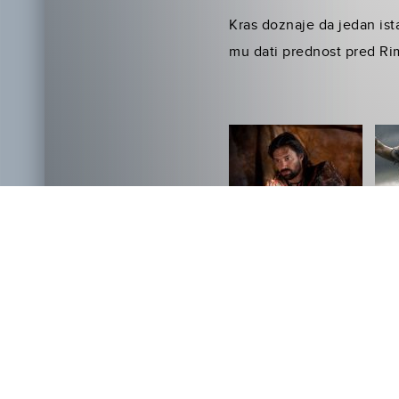
Kras doznaje da jedan ist
mu dati prednost pred Ri