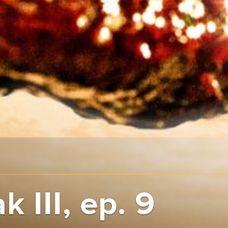
k III, ep. 9