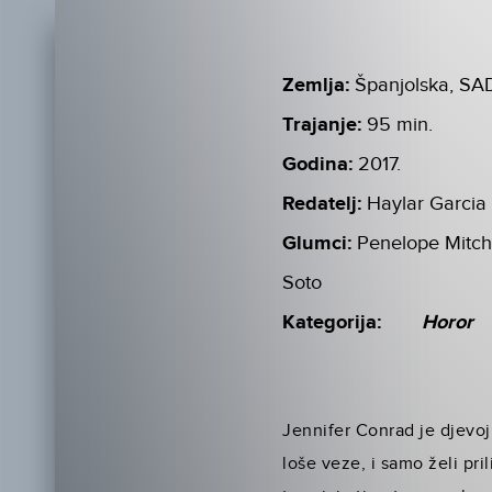
Zemlja:
Španjolska, SA
Trajanje:
95 min.
Godina:
2017.
Redatelj:
Haylar Garcia
Glumci:
Penelope Mitche
Soto
Kategorija:
Horor
Jennifer Conrad je djevoj
loše veze, i samo želi p