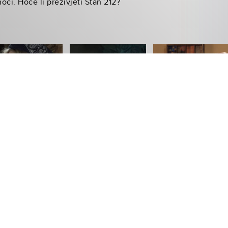
noći. Hoće li preživjeti Stan 212?