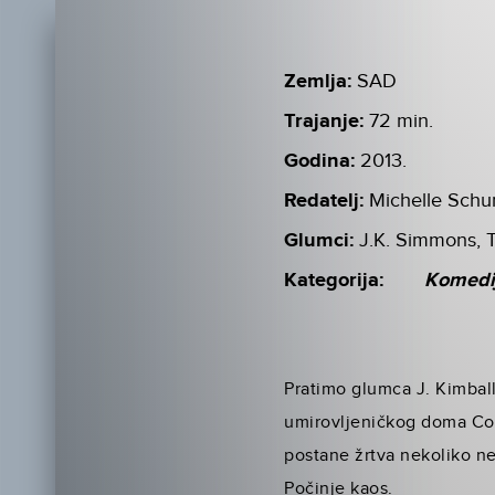
Zemlja:
SAD
Trajanje:
72 min.
Godina:
2013.
Redatelj:
Michelle Sch
Glumci:
J.K. Simmons, T
Kategorija:
Komedi
Pratimo glumca J. Kimballa
umirovljeničkog doma Coco
postane žrtva nekoliko ne
Počinje kaos.