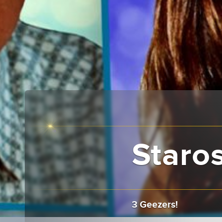
Staro
3 Geezers!