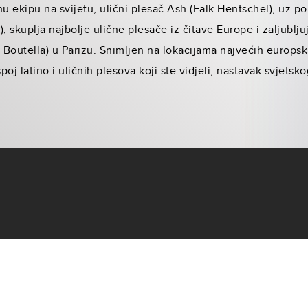
nu ekipu na svijetu, ulični plesač Ash (Falk Hentschel), uz p
 skuplja najbolje ulične plesače iz čitave Europe i zaljublju
a Boutella) u Parizu. Snimljen na lokacijama najvećih europsk
poj latino i uličnih plesova koji ste vidjeli, nastavak svjetsk