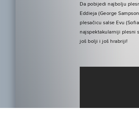
Da pobijedi najbolju ples
Eddieja (George Sampson),
plesačicu salse Evu (Sofi
najspektakularniji plesni s
još bolji i još hrabriji!