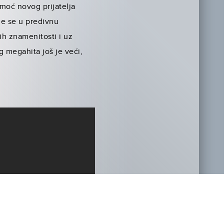
omoć novog prijatelja
je se u predivnu
ih znamenitosti i uz
og megahita još je veći,