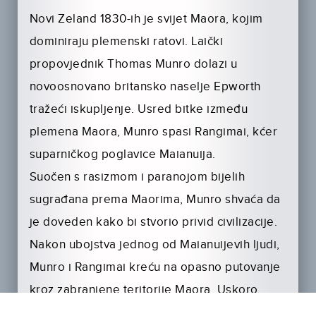
Novi Zeland 1830-ih je svijet Maora, kojim
dominiraju plemenski ratovi. Laički
propovjednik Thomas Munro dolazi u
novoosnovano britansko naselje Epworth
tražeći iskupljenje. Usred bitke između
plemena Maora, Munro spasi Rangimai, kćer
suparničkog poglavice Maianuija.
Suočen s rasizmom i paranojom bijelih
sugrađana prema Maorima, Munro shvaća da
je doveden kako bi stvorio privid civilizacije.
Nakon ubojstva jednog od Maianuijevih ljudi,
Munro i Rangimai kreću na opasno putovanje
kroz zabranjene teritorije Maora. Uskoro
shvaća da je pijun u igri moći, i dok rat