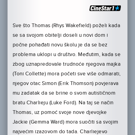
Sve što Thomas (Rhys Wakefield) poželi kada
se sa svojom obitelji doseli u novi dom i
počne pohađati novu školu je da se bez
problema uklopi u društvo. Međutim, kada se
zbog uznapredovale trudnoće njegova majka
(Toni Collette) mora početi sve više odmarati,
njegov otac Simon (Erik Thomson) povjerava
mu zadatak da se brine o svom autističnom
bratu Charlieju (Luke Ford). Na taj se način
Thomas, uz pomoć svoje nove djevojke
Jackie (Gemma Ward) mora suočiti sa svojim
najvećim izazovom do tada. Charliejevo