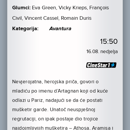
Glumci:
Eva Green, Vicky Krieps, François
Civil, Vincent Cassel, Romain Duris
Kategorija:
Avantura
15:50
16.08. nedjelja
Nevjerojatna, herojska priča, govori o
mladiću po imenu d’Artagnan koji od kuće
odlazi u Pariz, nadajući se da će postati
mušketir garde. Unatoč neuspješnoj
regrutaciji, on ipak postaje dio trojice
najdojmljivijih mušketira – Athosa, Aramisa i