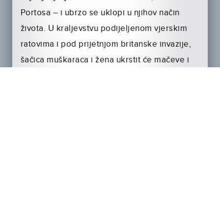
Portosa – i ubrzo se uklopi u njihov način
života. U kraljevstvu podijeljenom vjerskim
ratovima i pod prijetnjom britanske invazije,
šačica muškaraca i žena ukrstit će mačeve i
vezati svoju sudbinu za sudbinu Francuske.