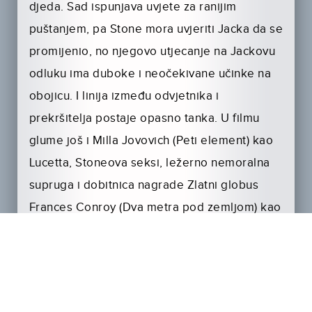
djeda. Sad ispunjava uvjete za ranijim
puštanjem, pa Stone mora uvjeriti Jacka da se
promijenio, no njegovo utjecanje na Jackovu
odluku ima duboke i neočekivane učinke na
obojicu. I linija između odvjetnika i
prekršitelja postaje opasno tanka. U filmu
glume još i Milla Jovovich (Peti element) kao
Lucetta, Stoneova seksi, ležerno nemoralna
supruga i dobitnica nagrade Zlatni globus
Frances Conroy (Dva metra pod zemljom) kao
Madylyn, Jackova pobožna, strpljiva supruga.
Ovo je priča o strasti, izdaji i korupciji uz
slomljene živote dvojice hirovitih muškaraca
koji bježe od svoje problematične prošlosti u