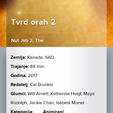
Tvrd orah 2
Nut Job 2, The
Zemlja:
Kanada, SAD
Trajanje:
88 min.
Godina:
2017.
Redatelj:
Cal Brunker
Glumci:
Will Arnett, Katherine Heigl, Maya
Rudolph, Jackie Chan, Isabela Moner
Kategorija:
Animirani