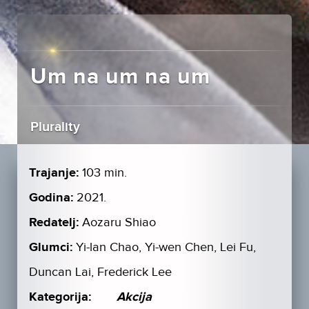
Um na um na um
Plurality
Trajanje:
103 min.
Godina:
2021.
Redatelj:
Aozaru Shiao
Glumci:
Yi-lan Chao, Yi-wen Chen, Lei Fu,
Duncan Lai, Frederick Lee
Kategorija:
Akcija