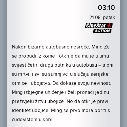
03:10
21.08. petak
Nakon bizarne autobusne nesreće, Ming Ze
se probudi iz kome i otkrije da mu je u umu
svijest četiri druga putnika u autobusu – a oni
su mrtvi; i svi su sumnjivci u slučaju serijske
otmice i ubojstva. Da dokaže svoju nevinost,
Ming izbjegne uhićenje i želi pronaći jedinu
preživjelu žrtvu ubojice. No da otkrije pravi
identitet ubojice, Ming se prvo mora boriti s
čudovištem u sebi.