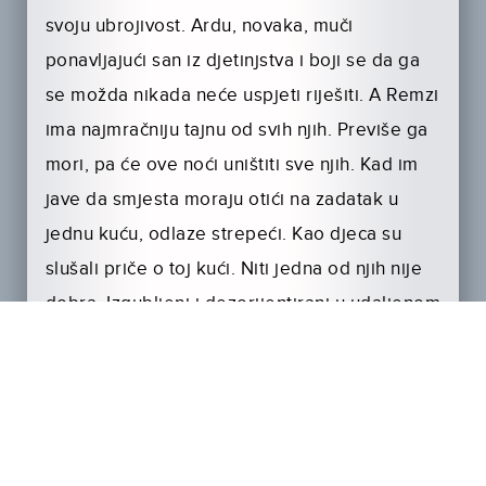
svoju ubrojivost. Ardu, novaka, muči
ponavljajući san iz djetinjstva i boji se da ga
se možda nikada neće uspjeti riješiti. A Remzi
ima najmračniju tajnu od svih njih. Previše ga
mori, pa će ove noći uništiti sve njih. Kad im
jave da smjesta moraju otići na zadatak u
jednu kuću, odlaze strepeći. Kao djeca su
slušali priče o toj kući. Niti jedna od njih nije
dobra. Izgubljeni i dezorijentirani u udaljenom
dijelu grada, izgube nadzor nad vozilom kad
jedan od njih otkrije da ispod kotača curi krv.
Ipak dolaze do kuće i bez potpore ulaze u
nju. I postanu svjesni da su ušli u labirint zla.