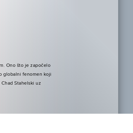
om. Ono što je započelo
ao globalni fenomen koji
e Chad Stahelski uz