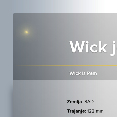
Wick j
Wick Is Pain
Zemlja:
SAD
Trajanje:
122 min.