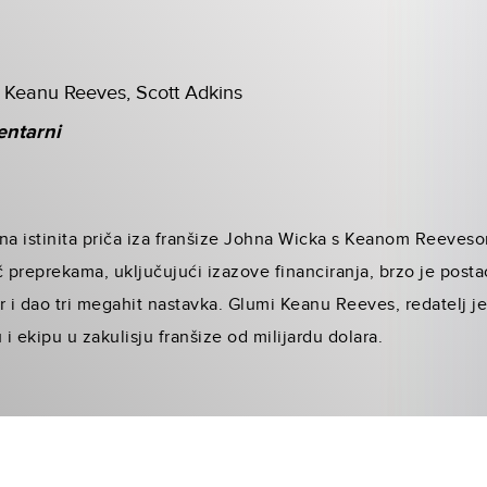
, Keanu Reeves, Scott Adkins
ntarni
atna istinita priča iza franšize Johna Wicka s Keanom Reeves
č preprekama, uključujući izazove financiranja, brzo je post
nr i dao tri megahit nastavka. Glumi Keanu Reeves, redatelj j
i ekipu u zakulisju franšize od milijardu dolara.