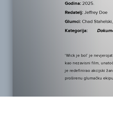
Godina:
2025.
Redatelj:
Jeffrey Doe
Glumci:
Chad Stahelski
Kategorija:
Dokume
‘Wick je bol’ je nevjeroj
kao nezavisni film, unato
je redefinirao akcijski ža
proširenu glumačku ekipu 