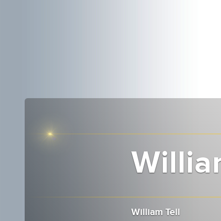
Willia
William Tell