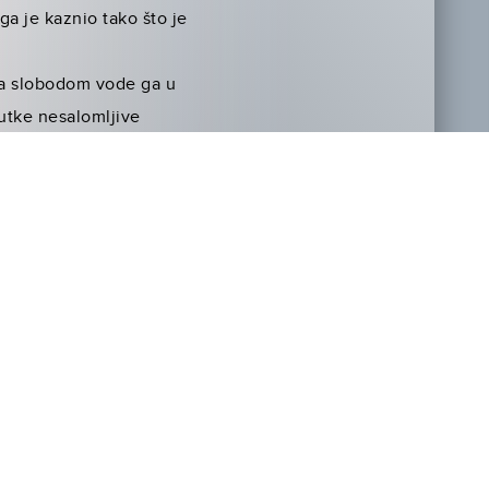
ga je kaznio tako što je
 za slobodom vode ga u
nutke nesalomljive