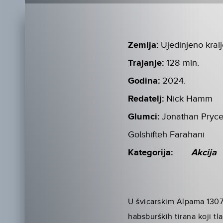
Zemlja:
Ujedinjeno kral
Trajanje:
128 min.
Godina:
2024.
Redatelj:
Nick Hamm
Glumci:
Jonathan Pryce
Golshifteh Farahani
Kategorija:
Akcija
U švicarskim Alpama 1307.
habsburških tirana koji tl