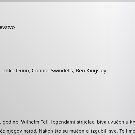
jevstvo
, Jake Dunn, Connor Swindells, Ben Kingsley,
 godine, Wilhelm Tell, legendarni strijelac, biva uvučen u kr
ače njegov narod. Nakon što su mučenici izgubili sve, Tell mo