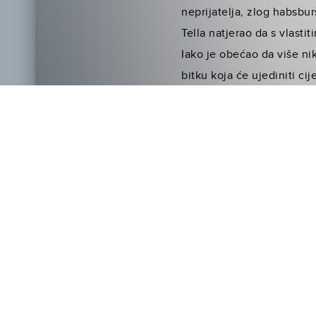
neprijatelja, zlog habsbur
Tella natjerao da s vlasti
Iako je obećao da više ni
bitku koja će ujediniti ci
hrabrosti, Tell postaje si
Ali, može li pravda pobije
Povijesna saga o ljubavi, 