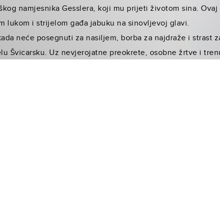
škog namjesnika Gesslera, koji mu prijeti životom sina. Ovaj 
tim lukom i strijelom gađa jabuku na sinovljevoj glavi.
kada neće posegnuti za nasiljem, borba za najdraže i strast
jelu Švicarsku. Uz nevjerojatne preokrete, osobne žrtve i tre
mbol otpora u epskoj borbi za slobodu.
diti kad je cijena tako visoka?
osveti i borbi za čast koja ostavlja bez daha!