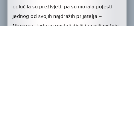
odlučila su preživjeti, pa su morala pojesti
jednog od svojih najdražih prijatelja –
Magarca. Tada su postali divlji i razvili mržnju
prema cijelom čovječanstvu, a posebno
prema Christopheru Robinu. Pet godina
kasnije, Christopher Robin vraća se u šumu
kako bi se ponovno susreo sa svojim
prijateljima iz djetinjstva i dokazao svojoj ženi
da nisu izmišljeni. Pa upoznajemo grupu
prijatelja – Maria, Jess, Alice, Zoe i Lara.
Grupa traži miran bijeg od urbanog stila
života, pronalazi udaljenu kolibu u šumi i
obećava da će se za vikend odvojiti od
društvenih mreža. Kako padne noć, Pooh i