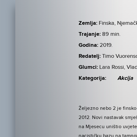
Zemlja:
Finska, Njemačk
Trajanje:
89 min.
Godina:
2019.
Redatelj:
Timo Vuorens
Glumci:
Lara Rossi, Vlad
Kategorija:
Akcija
Željezno nebo 2 je finsko
2012. Novi nastavak smješ
na Mjesecu uništio uvjete
nacističku bazu na tamnoj 