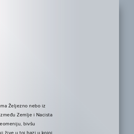
ilma Željezno nebo iz
 između Zemlje i Nacista
 Neomeniju, bivšu
i žive u toj bazi u kojoj