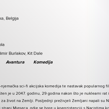
a, Belgija
ola
imir Burlakov, Kit Dale
Avantura
Komedija
-njemačka sci-fi akcijska komedija te nastavak popularnog f
ten je u 2047. godinu, 29 godina nakon što je nuklearni rat
 za život na Zemlji. Posljednji preživjeli Zemljani napali su
strani Mjeseca, gdje se bore u koegzistenciji s Nacistima koj