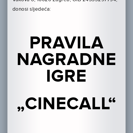
donosi sljedeća:
PRAVILA
NAGRADNE
IGRE
„CINECALL“