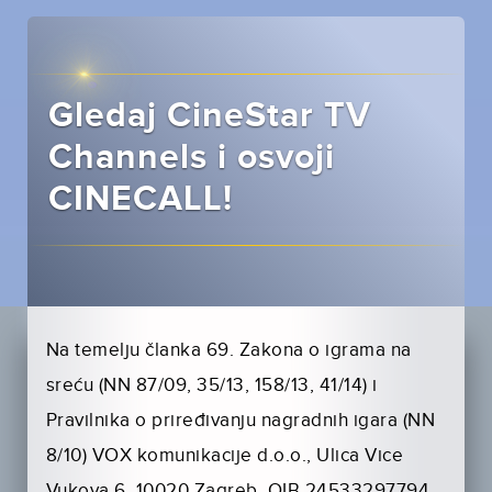
Gledaj CineStar TV
Channels i osvoji
CINECALL!
Na temelju članka 69. Zakona o igrama na
sreću (NN 87/09, 35/13, 158/13, 41/14) i
Pravilnika o priređivanju nagradnih igara (NN
8/10) VOX komunikacije d.o.o., Ulica Vice
Vukova 6, 10020 Zagreb, OIB 24533297794,