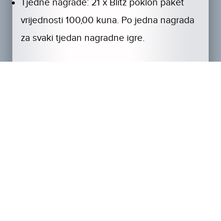
Tjedne nagrade: 21 x Blitz poklon paket
vrijednosti 100,00 kuna. Po jedna nagrada
za svaki tjedan nagradne igre.
*Dobitnik može birati između Lufthansinih
letova na ove EU destinacije: London,
Stockholm, Brussels, Milano, Barcelona,
Athena, Copenhagen, Berlin, Beč, Oslo, Rim,
Krakow, Varšava, Prag, Sofia.
Ukupna vrijednost nagradnog fonda je
12.400,00 kuna. Priređivač se obvezuje
uplatiti 5% ukupne vrijednosti nagradnog
fonda u korist Crvenog križa Republike
Hrvatske.