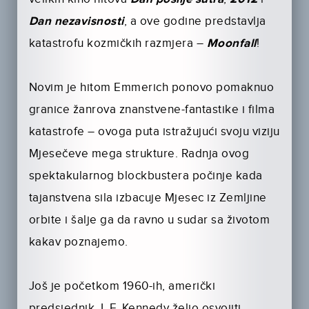
Dan nezavisnosti
, a ove godine predstavlja
katastrofu kozmičkih razmjera –
Moonfall
!
Novim je hitom Emmerich ponovo pomaknuo
granice žanrova znanstvene-fantastike i filma
katastrofe – ovoga puta istražujući svoju viziju
Mjesečeve mega strukture. Radnja ovog
spektakularnog blockbustera počinje kada
tajanstvena sila izbacuje Mjesec iz Zemljine
orbite i šalje ga da ravno u sudar sa životom
kakav poznajemo.
Još je početkom 1960-ih, američki
predsjednik J. F. Kennedy želio osvojiti