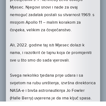
Mjesec. Njegovi snovi i nade za ovaj
nemoguć zadatak postali su stvarnost 1969. s
misijom Apollo 11 – malim korakom za
čovjeka, velikim za čovječanstvo.
Ali, 2022. godine taj isti Mjesec dolazi k
nama, i razotkrit će tajnu koja će promijeniti
sve u što smo do sada vjerovali.
Svega nekoliko tjedana prije udara i sa
svijetom na rubu uništenja, izvršna direktorica
NASA-e i bivša astronautkinja Jo Fowler
(Halle Berry) uvjerena je da ima ključ spasa.
Bivši kolega astronaut, Brian Harper (Patrick