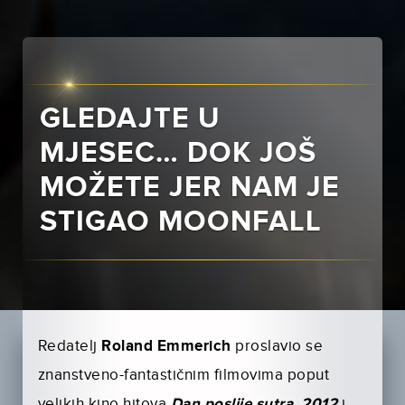
GLEDAJTE U
MJESEC… DOK JOŠ
MOŽETE JER NAM JE
STIGAO MOONFALL
Redatelj
Roland Emmerich
proslavio se
znanstveno-fantastičnim filmovima poput
velikih kino hitova
Dan poslije sutra
,
2012
i