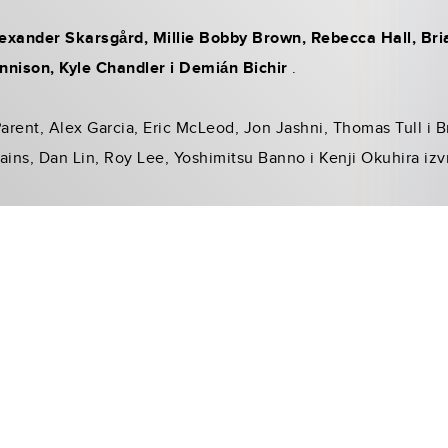
exander Skarsgård, Millie Bobby Brown, Rebecca Hall, Bri
nnison, Kyle Chandler i Demián Bichir
.
Parent, Alex Garcia, Eric McLeod, Jon Jashni, Thomas Tull i B
ains, Dan Lin, Roy Lee, Yoshimitsu Banno i Kenji Okuhira izv
ribuciji
Blitza, u kina dolazi 24. ožujka u premium formati
već danas online ili na blagajnama kina.