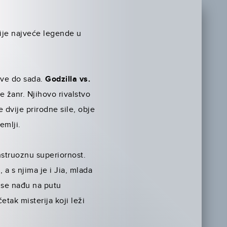
vije najveće legende u
…sve do sada.
Godzilla vs.
 žanr. Njihovo rivalstvo
e dvije prirodne sile, obje
emlji.
nstruoznu superiornost.
a s njima je i Jia, mlada
o se nađu na putu
tak misterija koji leži