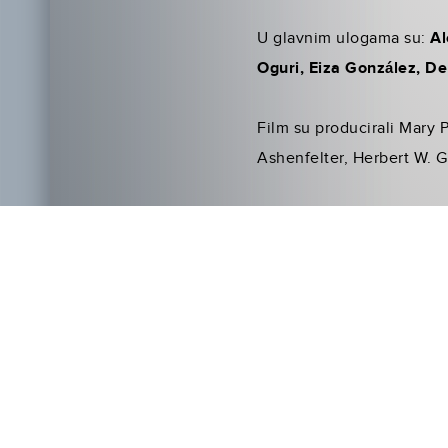
U glavnim ulogama su:
Al
Oguri, Eiza González, De
Film su producirali Mary 
Ashenfelter, Herbert W. G
Godzilla Vs. Kong
, u dist
a ulaznice možete kupiti 