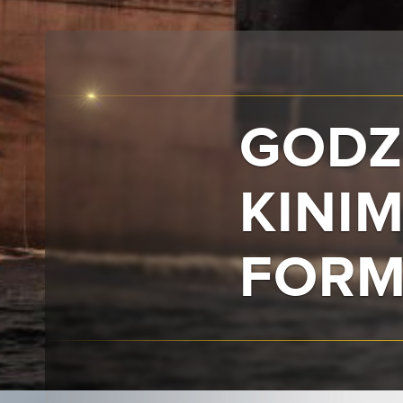
GODZI
KINI
FORM