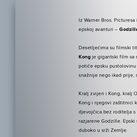
Iz Warner Bros. Picturesa
epskoj avanturi –
Godzill
Desetljećima su filmski t
Kong
je gigantski film sa
potiče epsku pustolovinu k
snažnije nego ikad prije, 
Kralj zvijeri i Kong, kra
Kong i njegovi zaštitnici 
djevojčica bez roditelja 
razjarene Godzille. Epski 
duboko u srži Zemlje.