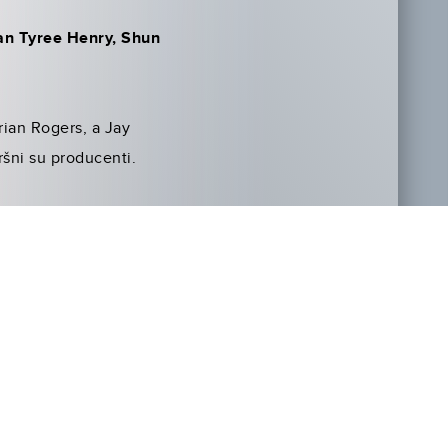
an Tyree Henry, Shun
rian Rogers, a Jay
ršni su producenti.
ma
(IMAX, REALD 3D I 4D),