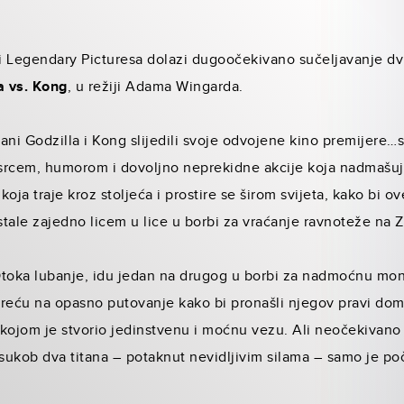
 i Legendary Picturesa dolazi dugoočekivano sučeljavanje d
a vs. Kong
, u režiji Adama Wingarda.
itani Godzilla i Kong slijedili svoje odvojene kino premijere
 srcem, humorom i dovoljno neprekidne akcije koja nadmašuje
oja traje kroz stoljeća i prostire se širom svijeta, kako bi ov
stale zajedno licem u lice u borbi za vraćanje ravnoteže na Z
lj Otoka lubanje, idu jedan na drugog u borbi za nadmoćnu mo
kreću na opasno putovanje kako bi pronašli njegov pravi dom, 
s kojom je stvorio jedinstvenu i moćnu vezu. Ali neočekivan
sukob dva titana – potaknut nevidljivim silama – samo je poče