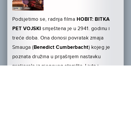
Podsjetimo se, radnja filma
HOBIT: BITKA
PET VOJSKI
smještena je u 2941. godinu i
treće doba. Ona donosi povratak zmaja
Smauga (
Benedict Cumberbacht
) kojeg je
poznata družina u prijašnjem nastavku
protjerala iz njegovog staništa. Ljuta i
opasnija nego ikada ova neman bit će stalna
prijetnja stanovnicima Dugog jezera. Dok će
Thorin (
Richard Armitage
) biti opsjednut
ponovo osvojenim blagom, Gandalfa (
Ian
McKellen
)
će bri­nuti hoće li stanovnici
Međuzemlja prepoznati pravu opasnost.