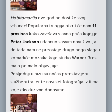
Hobitomanija
ove godine dostiže svoj
vrhunac! Popularna trilogija otkrit će nam
11.
prosinca
kako završava slavna priča kojoj je
Petar Jackson
uda­hnuo sasvim novi život, a
do tada nam ne preostaje drugo nego slagati
ko­madiće mozaika koje studio Warner Bros.
malo po malo objavljuje.
Posljednji u nizu su noćas predstavljeni
službeni trailer te novi set fotografi­ja iz filma
koje ekskluzivno donosimo.