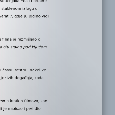
stručnjaka Eda i Lorraine
u staklenom izlogu u
ati.“, gdje ju jedino vidi
filma je razmišljao o
a biti stalno pod ključem
u časnu sestru i nekoliko
e jezivih događaja, kada
snih kratkih filmova, kao
 je napisao i prvi dio