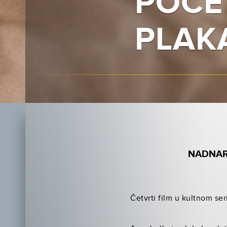
POČE
PLAK
NADNAR
Četvrti film u kultnom ser