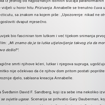
a iz jednog od najpoznatijih istinitih slučaja paranormalnih 
 vidjeli u horor hitu
Prizivanja
. Annabelle se trenutno čuva 
icutu, sa znakom na kojem piše: „Upozorenje: nikad ne otvar
lagosloviti dvaput mjesečno.
ijek bio fasciniran tom lutkom i već tijekom snimanja prvog 
ilm: „
Mi znamo da je ta lutka utjelovljenje takvog zla da mor
avo došlo?“.
gične smrti njihove kćeri, lutkar i njegova supruga, ugošćuj
li nitko nije očekivao da će njihov dom pritom postati poprišt
roznije djelo, sablasna kreacija Annabelle.
a Šveđanin David F. Sandberg, koji iza sebe ima nekoliko izvr
 se svjetla ugase
. Scenarija se prihvatio Gary Dauberman, koji