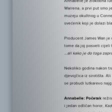
Annabelle je zlokobna lutk
Warrena, a prvi put smo je
muzeju okultnog u Connect
svećenik koji je dolazi b
Producent James Wan je uv
tome da joj posveti cijeli f
…ali kako je do toga zapr
Nekoliko godina nakon tra
djevojčica iz sirotišta. A
se probudi lutkarevo najg
Annabelle: Početak
režir
i jedan odličan horor,
Kad