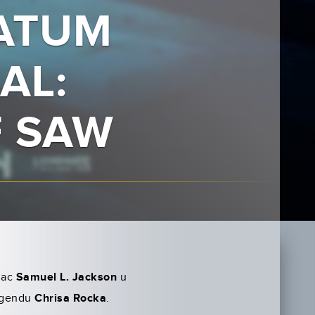
DATUM
AL:
F SAW
umac
Samuel L. Jackson
u
legendu
Chrisa Rocka
.