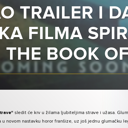
O TRAILER I 
KA FILMA SPIR
 THE BOOK O
strave“
sledit će krv u žilama ljubiteljima strave i užasa. Gl
ga u novom nastavku horor franšize, uz još jednu glumačku 