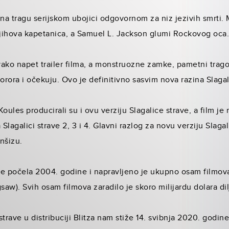
 na tragu serijskom ubojici odgovornom za niz jezivih smrti.
njihova kapetanica, a Samuel L. Jackson glumi Rockovog oca
ako napet trailer filma, a monstruozne zamke, pametni tragov
orora i očekuju. Ovo je definitivno sasvim nova razina Slagal
oules producirali su i ovu verziju Slagalice strave, a film je
 Slagalici strave 2, 3 i 4. Glavni razlog za novu verziju Slaga
nšizu.
 je počela 2004. godine i napravljeno je ukupno osam filmova
saw). Svih osam filmova zaradilo je skoro milijardu dolara dil
trave u distribuciji Blitza nam stiže 14. svibnja 2020. godin