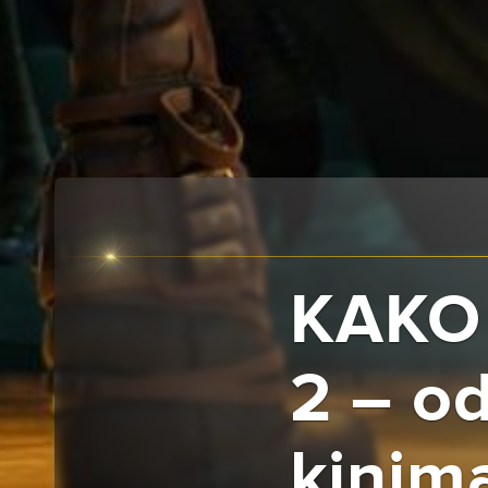
KAKO
2 – od
kinim