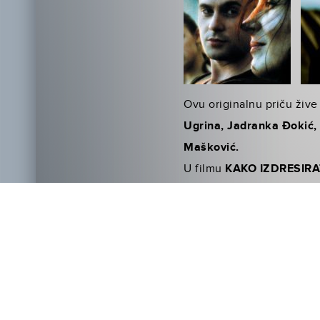
Ovu originalnu priču žive 
Ugrina, Jadranka Đokić, 
Mašković.
U filmu
KAKO IZDRESIRA
staje, pojilice, čak i aut
kada se oni nepažljivi ma
kojem Štucko, Bezubica, A
zma­jevi naići će na tajn
vrsti…
Iskoristite produženi vike
pogledajte prvih pet minut