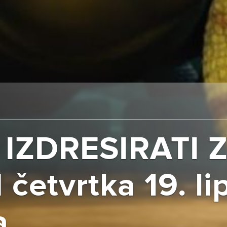
 IZDRESIRATI 
 četvrtka 19. li
a