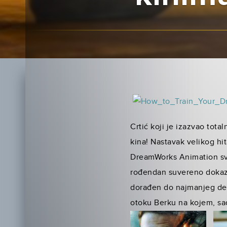
Crtić koji je izazvao tot
kina! Nastavak velikog hita
DreamWorks Animation svo
rođendan suvereno dokaz
dorađen do najmanjeg det
otoku Berku na kojem, sad