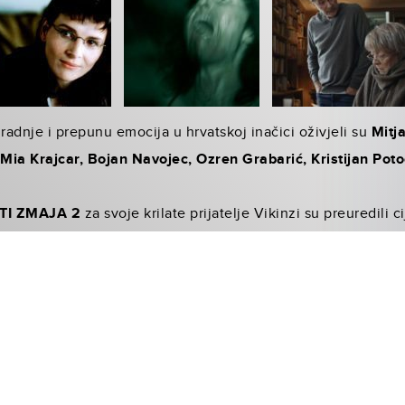
radnje i prepunu emocija u hrvatskoj inačici oživ­jeli su
Mitj
Mia Krajcar, Bojan Navojec, Ozren Grabarić, Kristijan Poto
TI ZMAJA 2
za svoje krilate prijatelje Vikinzi su preuredili c
omatske zmajske praonice, a tu je i specijalni protupožarni si
lo zanesu pa im se omakne koji plamenčić. Većina rad­nje fi
strid, Šmrklja i društvo provode dane u utrkama zmajeva. Kr
u ledenu spilju prepunu opasnih zmajeva koji pripadaju čak i
nd i povedite cijelu obitelj u ovu nezaboravnu pus­tolovinu! 
a filma koji ostavlja bez daha: