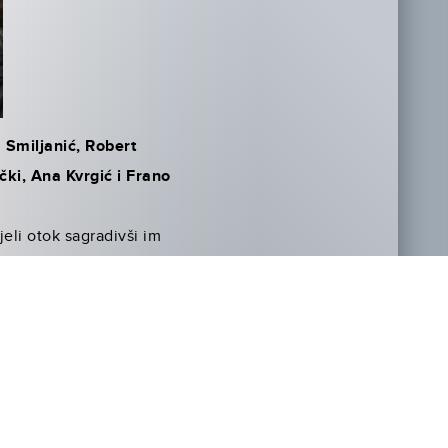
a Smiljanić, Robert
čki, Ana Kvrgić i Frano
ijeli otok sagradivši im
stem koji priskače u pomoć
lma odvija se na nebu na
stareći zajedno Vikinzi i
 njima potpuno nepoznatoj
Za zagrijavanje,