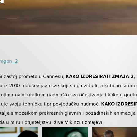
alni zastoj prometa u Cannesu,
KAKO IZDRESIRA­TI ZMAJA 2,
 iz 2010. oduševljava sve koji su ga vidjeli, a kritičari širom
jim novim uratkom nadmašio sva očekivanja i kako u godini 
uje svoju tehničku i pripovjedačku nadmoć.
KAKO IZDRESI
alja s mozaikom prekrasnih glavnih i pozadinskih animacija 
a u miru i prijateljstvu, žive Vikinzi i zmajevi.