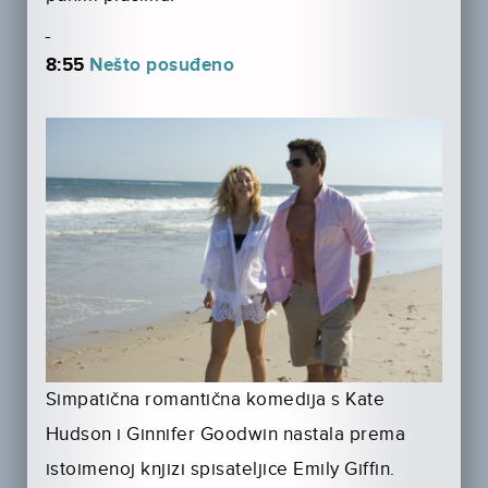
8:55
Nešto posuđeno
Simpatična romantična komedija s Kate
Hudson i Ginnifer Goodwin nastala prema
istoimenoj knjizi spisateljice Emily Giffin.