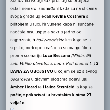
Stanovnici Beograda prošlog su proljeća
ostali nemalo iznenađeni kada su na ulicama
svoga grada ugledali
Kevina Costnera
s
pištoljem u ruci. Ni vunena kapa ni sunčane
naočale nisu uspjele sakriti jedno od
najpoznatijih
hollywoodskih
lica koje se u
srpskoj metropoli našlo na snimanju filma
pre­ma scenariju
Luca Bessona
(Nikita, 96
sati, Veliko plavetnilo, Leon, Peti element…)
3
DANA ZA UBOJSTVO
u kojem se uz slavnog
oscarovca
u glavnim ulogama pojavljuju i
Amber Heard
te
Hailee Steinfeld,
a koji se
počinje prikazivati u hrvatskim kinima 27.
veljače.