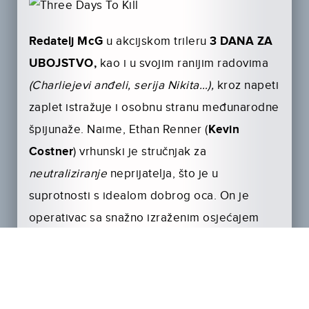
Redatelj McG
u akcijskom trileru
3 DANA ZA
UBOJSTVO,
kao i u svojim ranijim radovima
(Charliejevi anđeli, serija Nikita…),
kroz napeti
zaplet is­tražuje i osobnu stranu međunarodne
špijunaže. Naime, Ethan Renner (
Kevin
Costner
) vrhunski je stručnjak za
neutraliziranje
neprijatelja, što je u
suprotnosti s idealom dobrog oca. On je
operativac sa snažno izraženim osjećajem
odgovornosti prema svojoj dužnosti koji na
svojoj posljednjoj be­ogradsko-pariškoj misiji
treba uloviti najopasnijeg terorista na svijetu.
U isto vrijeme, prvi puta nakon deset godina