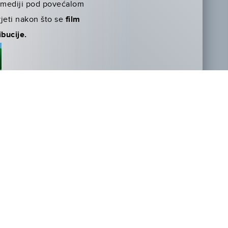
i mediji pod povećalom
jeti nakon što se
film
ibucije.
 najljepše citate Johna
an slučajnim
nalaznicima.
 i u filmu, svijet gledamo
elji natjeraju da krene na
nije ni postojao, upravo
pravu ljubav nakon što