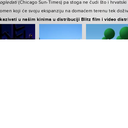
pogledati
(Chicago Sun-Times) pa stoga ne čudi što i hrvatsk
nomen koji će svoju ekspan­ziju na domaćem terenu tek doživ
zivati u našim kinima u distribuciji Blitz film i video dis­tr
elika platna brojni Zagrepčani ovaj su vikend mo­gli upoznati
a ulicama i par­kovima metropole te na taj način uljepšali d
VIJEZDE John Green
napisao je 2012. godine, a u knjizi, kao
je Hazel
(Shailene Woodley)
koja boluje od raka i koju rodit
duševljena tom idejom, djevojka čiji društveni život do tada 
ičaju o svo­joj osamljenosti i životnim nedaćama doživljava 
jeg bivšeg košarkaša Augustusa
(Ansel Elgort).