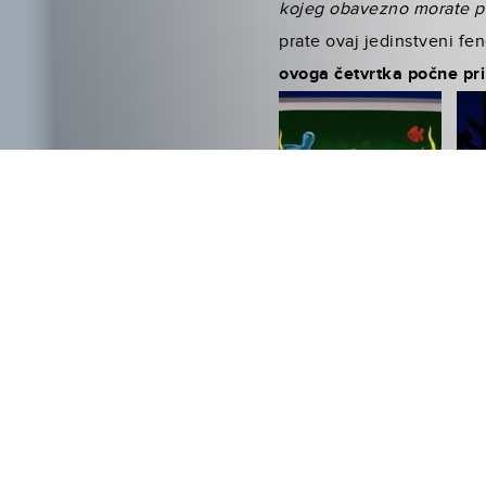
kojeg obave­zno morate 
prate ovaj jedinstveni fe
ovoga četvrtka počne prika
A prije dolaska filma na v
Greena koji su osvanuli n
Inače, roman
KRIVE SU Z
kroz oči šesnaestogodišn
grupnu terapiju. Nimalo o
na mjestu na kojem svi pr
upozna sedamestogodišn