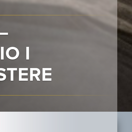
–
IO I
STERE