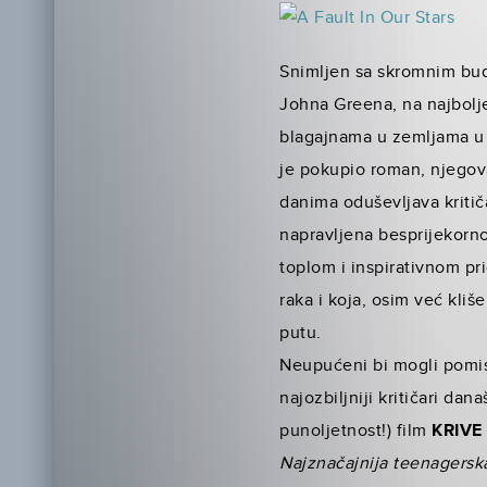
Snimljen sa skromnim bud
Johna Greena,
na najbolj
bla­gajnama u zemljama u
je pokupio roman, njegova
danima oduševljava kritič
napravljena besprijekorno.
top­lom i inspirativnom p
raka i koja, osim već kliš
putu.
Neupućeni bi mogli pomisl
najozbiljniji kritičari da
punoljetnost!) film
KRIVE
Najznačajnija teenagerska