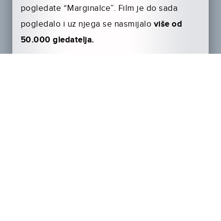
pogledate “Marginalce”. Film je do sada
pogledalo i uz njega se nasmijalo
više od
50.000 gledatelja.
Sretnog 50.000-og gledatelja jučer su u
CineStaru Branimir Mingle Mallu dočekali
glumci iz filma, Ljubimir Kerekeš i Darko
Janeš, te su sretnom dobitniku uručili i
prigodnu nagradu. Upravo će njih te njihovu
ekipu glumci Ljubomir i Jan Kerekeš počastiti
druženjem uz večeru.
Osim obilja smijeha, gledatelje u kinima
očekuje i dodatno iznenađenje – ispod