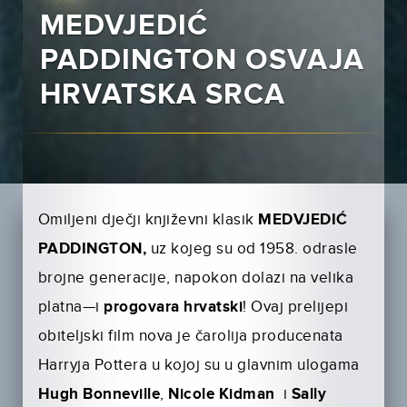
MEDVJEDIĆ
PADDINGTON OSVAJA
HRVATSKA SRCA
Omiljeni dječji književni klasik
MEDVJEDIĆ
PADDINGTON,
uz kojeg su od 1958. odrasle
brojne generacije, napokon dolazi na velika
platna—i
progo­vara hrvatski
! Ovaj prelijepi
obiteljski film nova je čarolija producenata
Harryja Pottera u kojoj su u glavnim ulogama
Hugh Bonneville
,
Nicole Kidman
i
Sally