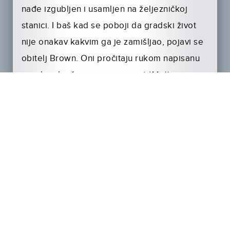
nađe izgubljen i usamljen na željezničkoj
stanici. I baš kad se poboji da gradski život
nije onakav kak­vim ga je zamišljao, pojavi se
obitelj Brown. Oni pročitaju rukom napisanu
poruku obješenu o njegov vrat (
Molimo vas,
pazite na ovog medvjeda. Hva­la
) i ponude mu
čaj, ime i krov nad glavom. Čini se da mu se
sreća osmjeh­nula, sve dok ga ne uoči
muzejska preparatorica životinja…
MEDVJEDIĆA PADDINGTONA
pogledajte
od
18. prosinca u CineStar Cinemas i uključite
se u humanitarnu akciju
Svi za medu,
jer od
svake prodane ulaznice 1 kn odvaja se za
kupnju medicinskih medvjedića Teddy the