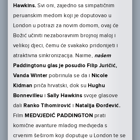
Hawkins.
Svi oni, zajedno sa simpatičnim
peruanskim medom koji je doputovao u
London u potrazi za novim domom, ovaj će
Bo­žić učiniti nezaboravnim brojnoj maloj i
velikoj djeci, čemu će svakako pri­donijeti i
atraktivna sinkronizacija. Naime,
našem
Paddingtonu glas je posudio Filip Juričić,
Vanda Winter
pobrinula se da i
Nicole
Kidman
priča hrvatski, dok su
Hughu
Bonnevilleu
i
Sally Hawkins
svoje glasove
dali
Ranko Tihomirović
i
Natalija Đorđević.
Film
MEDVJEDIĆ PADDINGTON
prati
komične avanture mladog medvjeda s
crvenim šeširom koji doputuje u London te se