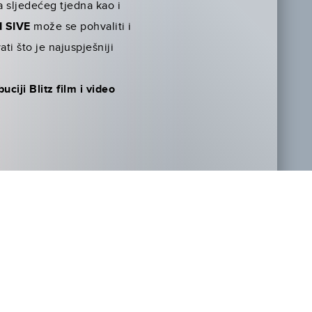
 sljedećeg tjedna kao i
I SIVE
može se pohvaliti i
ati što je najuspješniji
iji Blitz film i video
NOVOSTI