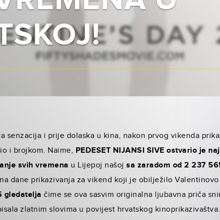
 VREMENA U
TSKOJ!
ka senzacija i prije dolaska u kina, nakon prvog vi­kenda prik
dio i brojkom. Naime,
PEDESET NIJANSI SIVE ostvario je naj
aranje svih vremena
u Lijepoj našoj
sa zaradom od 2 237 56
na dane prikazivanja za vikend koji je obilježilo Valentinovo
 gledatelja
čime se ova sasvim originalna ljubav­na priča s
isala zlatnim slovima u povijest hrvatskog kinoprikazivaštva