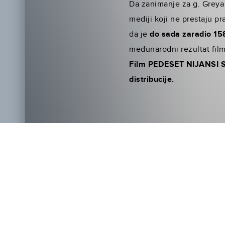
Da zanimanje za g. Greya 
mediji koji ne prestaju pr
da je
do sada zaradio 15
međunarodni rezultat film
Film PEDESET NIJANSI SIVE
distribucije.