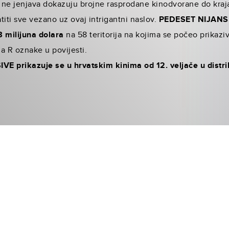
ne jenjava dokazuju brojne rasprodane kinodvo­rane do kraja
atiti sve veza­no uz ovaj intrigantni naslov.
PEDESET NIJANS
8 milijuna dolara
na 58 teritorija na kojima se počeo prikaziv
a R oznake u povijesti.
 prikazuje se u hrvatskim kinima od 12. veljače u distribuc