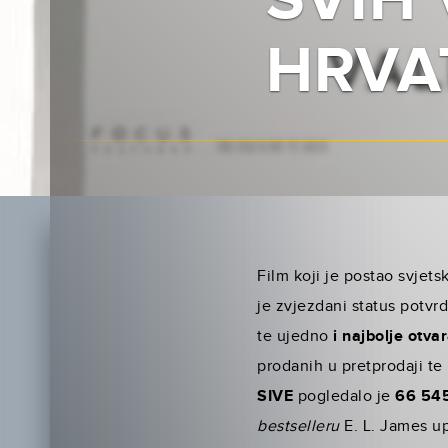
SVIH
HRVA
Film koji je postao svjets
je zvjezdani status potvr
te ujedno
i najbolje otv
prodanih u pretprodaji te 
SIVE
pogledalo je
66 545
bestselleru
E. L. James up