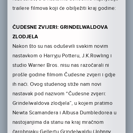
trailere filmova koji će obilježiti kraj godine:
ČUDESNE ZVIJERI: GRINDELWALDOVA
ZLODJELA
Nakon što su nas oduševili svakim novim
nastavkom o Harryju Potteru, J.K.Rowling i
studio Warner Bros. nisu nas razočarali ni
prošle godine filmom Čudesne zvijeri i gdje
ih naći. Ovog studenog stiže nam novi
nastavak pod nazivom “Čudesne zvijeri:
Grindelwaldova zlodjela”, u kojem pratimo
Newta Scamandera i Albusa Dumbledorea u
nastojanjima da stanu na kraj mračnom
čarobnjaku Gellertu Grindelwaldu (Johnny