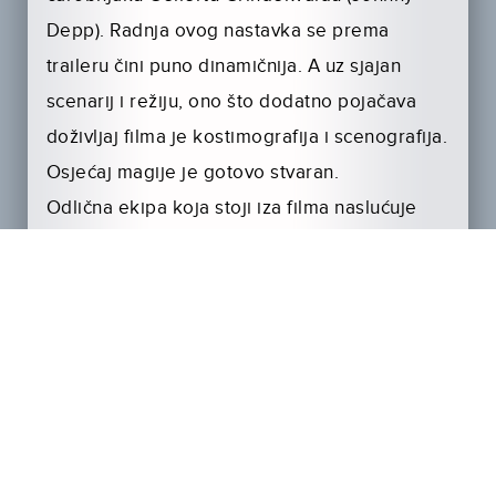
Depp). Radnja ovog nastavka se prema
traileru čini puno dinamičnija. A uz sjajan
scenarij i režiju, ono što dodatno pojačava
doživljaj filma je kostimografija i scenografija.
Osjećaj magije je gotovo stvaran.
Odlična ekipa koja stoji iza filma naslućuje
kako će drugi nastavak Čudesnih zvjeri biti
prava filmska poslastica koja će se gledati u
najprestižnijim filmskim formatima – IMAX,
4DX i RealD 3D.