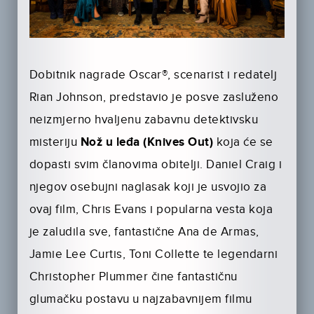
Dobitnik nagrade Oscar®, scenarist i redatelj
Rian Johnson, predstavio je posve zasluženo
neizmjerno hvaljenu zabavnu detektivsku
misteriju
Nož u leđa (Knives Out)
koja će se
dopasti svim članovima obitelji. Daniel Craig i
njegov osebujni naglasak koji je usvojio za
ovaj film, Chris Evans i popularna vesta koja
je zaludila sve, fantastične Ana de Armas,
Jamie Lee Curtis, Toni Collette te legendarni
Christopher Plummer čine fantastičnu
glumačku postavu u najzabavnijem filmu