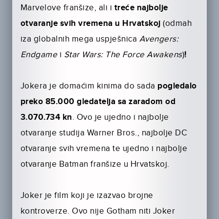
Marvelove franšize, ali i
treće najbolje
otvaranje svih vremena u Hrvatskoj
(odmah
iza globalnih mega uspješnica
Avengers:
Endgame
i
Star Wars: The Force Awakens
)
!
Jokera je domaćim kinima do sada
pogledalo
preko 85.000 gledatelja
sa zaradom od
3.070.734 kn
. Ovo je ujedno i najbolje
otvaranje studija Warner Bros., najbolje DC
otvaranje svih vremena te ujedno i najbolje
otvaranje Batman franšize u Hrvatskoj.
Joker je film koji je izazvao brojne
kontroverze. Ovo nije Gotham niti Joker