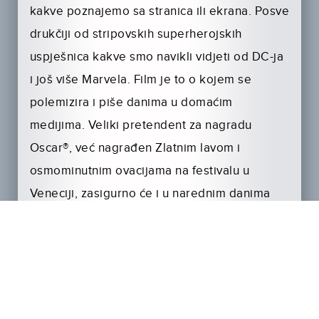
kakve poznajemo sa stranica ili ekrana. Posve
drukčiji od stripovskih superherojskih
uspješnica kakve smo navikli vidjeti od DC-ja
i još više Marvela. Film je to o kojem se
polemizira i piše danima u domaćim
medijima. Veliki pretendent za nagradu
Oscar®, već nagrađen Zlatnim lavom i
osmominutnim ovacijama na festivalu u
Veneciji, zasigurno će i u narednim danima
privlačiti publiku u kino dvorane.
Joker je originalni prikaz podrijetla ovog
zloglasnog lika, priča o nemiru čovjeka na
rubu koji je sve bliže ponoru. Phillipsov Arthur