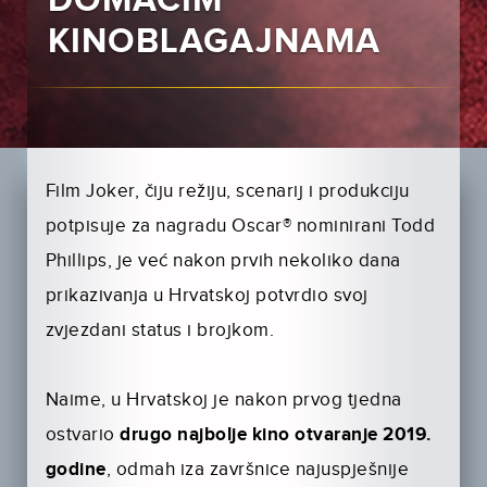
DOMAĆIM
KINOBLAGAJNAMA
Film Joker, čiju režiju, scenarij i produkciju
potpisuje za nagradu Oscar® nominirani Todd
Phillips, je već nakon prvih nekoliko dana
prikazivanja u Hrvatskoj potvrdio svoj
zvjezdani status i brojkom.
Naime, u Hrvatskoj je nakon prvog tjedna
ostvario
drugo najbolje kino otvaranje 2019.
godine
, odmah iza završnice najuspješnije