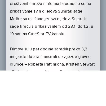
društvenih mreža i info maila odnosio se na
prikazivanje svih dijelova Sumrak sage.
Molbe su uslišane jer svi dijelovi Sumrak
sage kreću s prikazivanjem od 28.1. do 1.2. u
19 sati na CineStar TV kanalu.
Filmovi su u pet godina zaradili preko 3,3
milijarde dolara i lansirali u zvijezde glavne
glumce – Roberta Pattinsona, Kristen Stewart
i Taylora Lautnera. Iako se Pattinson kroz
godine ogradio od filmova i izjasnio kao veći
fan knjiga, fanovi mu to nisu zamjerili.
Što god mislili o ovoj sagi, neosporno je kako