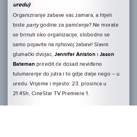
uredu)
Organiziranje zabave vas zamara, a htjeli
biste
party
godine za pamćenje? Ne morate
se brinuti oko organizacije, slobodno se
samo pojavite na njihovoj zabavi! Slavni
glumački dvojac,
Jennifer Aniston
i
Jason
Bateman
priredit će dosad neviđeno
tulumarenje do jutra i to gdje dalje nego – u
uredu. Vrijeme i mjesto: 23. prosinca u
21:45h, CineStar TV Premiere 1.
Bad Santa 2 (Zločesti Djed Mraz 2)
Još uvijek vam nije dosta ludog provoda?
CineStar TV Premiere kanali predstavljaju