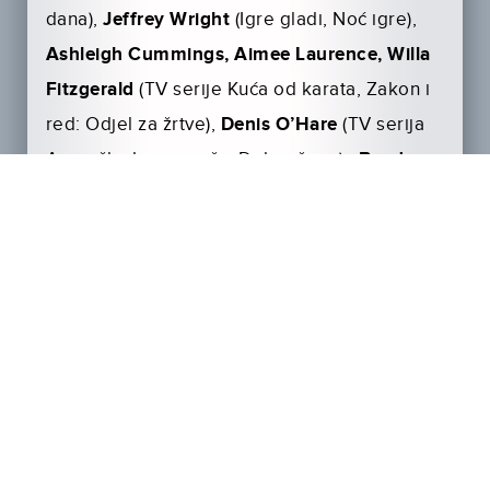
dana),
Jeffrey Wright
(Igre gladi, Noć igre),
Ashleigh Cummings, Aimee Laurence, Willa
Fitzgerald
(TV serije Kuća od karata, Zakon i
red: Odjel za žrtve),
Denis O’Hare
(TV serija
Američka horor priča, Dobra žena) i
Boyd
Gaines
(Driving Miss Daisy).
Film
Češljugar
pogledajte u svim kinima od
12. rujna u distribuciji Blitza.