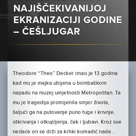
NAJIŠČEKIVANIJOJ
EKRANIZACIJI GODINE
– ČEŠLJUGAR
Theodore “Theo” Decker imao je 13 godina
kad mu je majka ubijena u bombaškom
napadu na muzej umjetnosti Metropolitan. Ta
mu je tragedija promijenila smjer života,
šaljući ga na putovanje puno tuge i krivnje,
otkrivanja i otkupljenja, čak i ljubavi. Kroz sve
nedaće on se drži za krhki komadić nade…