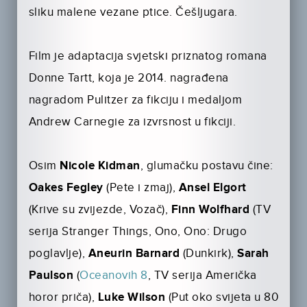
sliku malene vezane ptice. Češljugara.
Film je adaptacija svjetski priznatog romana
Donne Tartt, koja je 2014. nagrađena
nagradom Pulitzer za fikciju i medaljom
Andrew Carnegie za izvrsnost u fikciji.
Osim
Nicole Kidman
, glumačku postavu čine:
Oakes Fegley
(Pete i zmaj),
Ansel Elgort
(Krive su zvijezde, Vozač),
Finn Wolfhard
(TV
serija Stranger Things, Ono, Ono: Drugo
poglavlje),
Aneurin Barnard
(Dunkirk),
Sarah
Paulson
(
Oceanovih 8
, TV serija Američka
horor priča),
Luke Wilson
(Put oko svijeta u 80