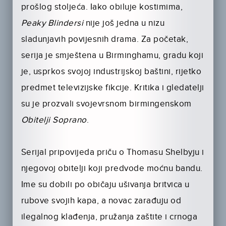
prošlog stoljeća. Iako obiluje kostimima,
Peaky Blindersi
nije još jedna u nizu
sladunjavih povijesnih drama. Za početak,
serija je smještena u Birminghamu, gradu koji
je, usprkos svojoj industrijskoj baštini, rijetko
predmet televizijske fikcije. Kritika i gledatelji
su je prozvali svojevrsnom birmingenskom
Obitelji Soprano
.
Serijal pripovijeda priču o Thomasu Shelbyju i
njegovoj obitelji koji predvode moćnu bandu.
Ime su dobili po običaju ušivanja britvica u
rubove svojih kapa, a novac zarađuju od
ilegalnog klađenja, pružanja zaštite i crnoga