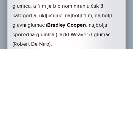
glumicu, a film je bio nominiran u čak 8
kategorija, uključujući najbolji film, najbolji
glavni glumac (
Bradley Cooper
), najbolja
sporedna glumica (Jacki Weaver) i glumac
(Robert De Niro).
IMITATION GAME (IGRA OPONAŠANJA)
UTORAK, 20. TRAVNJA u 21:10
Povijesna drama
Igra oponašanja
također je
bio nominiran u 8 kategorija, među kojima za
najboljeg glavnog glumca (
Benedict
Cumberbatch
), najbolji film, najbolju
sporednu glumicu (
Keira Knightley
) i
najboljeg redatelja. Osvojio je nagradu