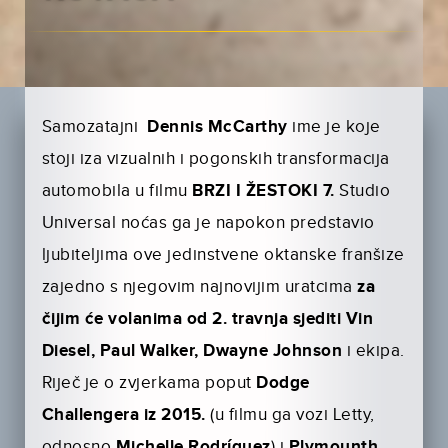
Samozatajni
Dennis McCarthy
ime je koje
stoji iza vizualnih i pogonskih transformacija
automobila u filmu
BRZI I ŽESTOKI 7.
Studio
Universal noćas ga je napokon predstavio
ljubiteljima ove jedinstvene oktanske franšize
zajedno s njegovim najnovijim uratcima
za
čijim će volanima od 2. travnja sjediti Vin
Diesel, Paul Walker, Dwayne Johnson
i ekipa.
Riječ je o zvjerkama poput
Dodge
Challengera iz 2015.
(u filmu ga vozi Letty,
odnosno
Michelle Rodríguez
) i
Plymounth