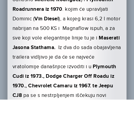
Roadrunnera iz 1970
. kojim će upravljati
Dominic (
Vin Diesel
), a kojeg krasi 6,2 l motor
nabrijan na 500 KS i Magnaflow ispuh, a za
sve koji vole elegantnije linije tu je i
Maserati
Jasona Stathama.
Iz dva do sada obajavljena
trailera vidljivo je da će se najveće
vratolomije današnjice izvoditi i u
Plymouth
Cudi iz 1973., Dodge Charger Off Roadu iz
1970., Chevrolet Camaru iz 1967. te Jeepu
CJ8
pa se s nestrpljenjem iščekuju novi
materijali koji će malo po malo gasiti žeđ
fanovima Brzih i žestokih
do dolaska filma u
kina 2.4.