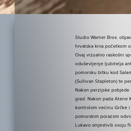
Studio Warner Bros. objav
hrvatska kina početkom o
Ovaj vizualno raskošni sp
oduševljenje ljubitelja a
pomorsku bitku kod Salam
(Sullivan Stapleton) te pe
Nakon perzijske pobjede 
grad. Nakon pada Atene Ks
kontrolom većinu Grčke i 
pomorskim porazom odvrat
Lukavo smjestivši svoju fl