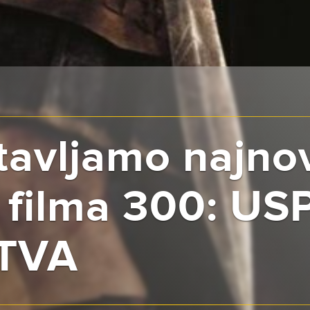
avljamo najnov
er filma 300: U
TVA