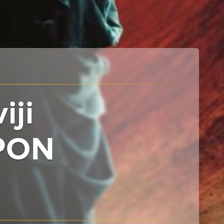
iji
SPON