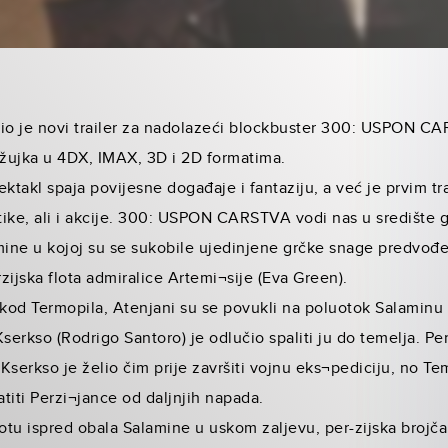
io je novi trailer za nadolazeći blockbuster 300: USPON CAR
žujka u 4DX, IMAX, 3D i 2D formatima.
ektakl spaja povijesne događaje i fantaziju, a već je prvim t
ntike, ali i akcije. 300: USPON CARSTVA vodi nas u središte g
ine u kojoj su se sukobile ujedinjene grčke snage predvo
rzijska flota admiralice Artemi¬sije (Eva Green).
kod Termopila, Atenjani su se povukli na poluotok Salaminu 
erkso (Rodrigo Santoro) je odlučio spaliti ju do temelja. Per
Kserkso je želio čim prije završiti vojnu eks¬pediciju, no T
iti Perzi¬jance od daljnjih napada.
otu ispred obala Salamine u uskom zaljevu, per-zijska brojčan