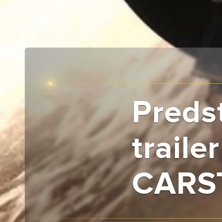
Predst
trail
CARS