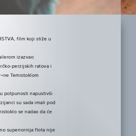
STVA, film koji stiže u
railerom izazvao
rčko-perzijskih ratova i
đe¬ne Temistoklom
u potpunosti napustivši
zijanci su sada imali pod
emistoklo se nadao da će
o superiornija flota nije