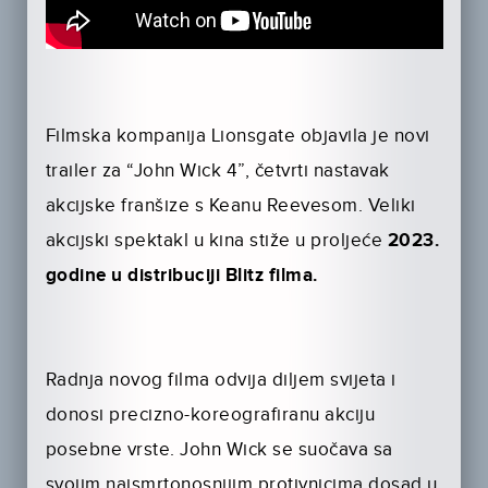
Filmska kompanija Lionsgate objavila je novi
trailer za “John Wick 4”, četvrti nastavak
akcijske franšize s Keanu Reevesom. Veliki
akcijski spektakl u kina stiže u proljeće
2023.
godine u distribuciji Blitz filma.
Radnja novog filma odvija diljem svijeta i
donosi precizno-koreografiranu akciju
posebne vrste. John Wick se suočava sa
svojim najsmrtonosnijim protivnicima dosad u