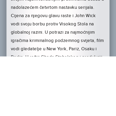
nadolazećem četvrtom nastavku serijala.
Cijena za njegovu glavu raste i John Wick
vodi svoju borbu protiv Visokog Stola na
globalnoj razini. U potrazi za najmoćnijim
igračima kriminalnog podzemnog svijeta, film
vodi gledatelje u New York, Pariz, Osaku i
Berlin. U režiji Chada Stahelskog i produkciji
Stahelskog, Basila Iwanyka i Erice Lee u filmu
glume Keanu Reeves, Donnie Yen, Bill
Skarsgård, Laurence Fishburne, Hiroyuki
Sanada i Shamier Anderson.
Za scenarij su zaslužni Shay Hatten i Michael