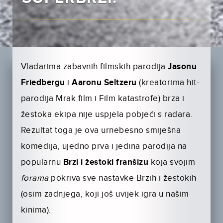
Vladarima zabavnih filmskih parodija
Jasonu
Friedbergu
i
Aaronu Sel­tzeru
(kreatorima hit-
parodija Mrak film i Film katastrofe) brza i
žestoka ekipa nije uspjela pobjeći s radara.
Rezultat toga je ova urnebesno smiješ­na
komedija, ujedno prva i jedina parodija na
popularnu
Brzi i žestoki franšizu
koja svojim
forama
pokriva sve nastavke Brzih i žestokih
(osim zadnjega, koji još uvijek igra u našim
kinima).