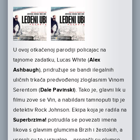
U ovoj otkačenoj parodiji policajac na
tajnome zadatku, Lucas White (
Alex
Ashbaugh
), pridružuje se bandi ilegalnih
uličnih trkača predvođenoj zlogla­snim Vinom
Serentom (
Dale Pavinski
). Tako je, glavni lik u
filmu zove se Vin, a nabildani tamnoputi tip je
detektiv Rock Johnson. Ekipa koja je radila na
Superbrzima!
potrudila se povezati imena
likova s glavnim glumcima Brzih i žestokih, a
uspjeli su to i vizualno – pronašli su glumce